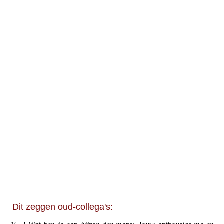
stoelyoga
cognitievefitnesslogo.0f3df042
buitensportschool kleiner kopie
Dit zeggen oud-collega's: