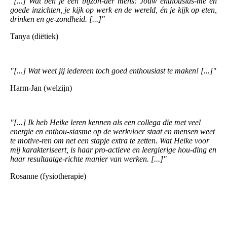
"[...] Wat ben je een bijzon-der mens: Jouw enthousias-me en
goede inzichten, je kijk op werk en de wereld, én je kijk op eten,
drinken en ge-zondheid. [...]"
Tanya (diëtiek)
"[...] Wat weet jij iedereen toch goed enthousiast te maken! [...]"
Harm-Jan (welzijn)
"[...] Ik heb Heike leren kennen als een collega die met veel
energie en enthou-siasme op de werkvloer staat en mensen weet
te motive-ren om net een stapje extra te zetten.
Wat Heike voor
mij karakteriseert, is haar pro-actieve en leergierige hou-ding en
haar resultaatge-richte manier van werken. [...]"
Rosanne (fysiotherapie)