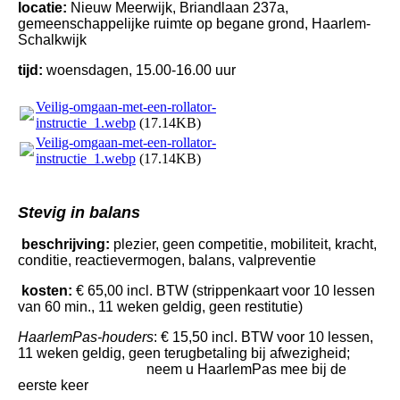
locatie:
Nieuw Meerwijk, Briandlaan 237a,
gemeenschappelijke ruimte op begane grond, Haarlem-
Schalkwijk
tijd:
woensdagen, 15.00-16.00 uur
Veilig-omgaan-met-een-rollator-
instructie_1.webp
(17.14KB)
Veilig-omgaan-met-een-rollator-
instructie_1.webp
(17.14KB)
Stevig in balans
beschrijving:
plezier, geen competitie, mobiliteit, kracht,
conditie, reactievermogen, balans, valpreventie
kosten:
€ 65,00 incl. BTW (strippenkaart voor 10 lessen
van 60 min., 11 weken geldig, geen restitutie)
HaarlemPas-houders
: € 15,50 incl. BTW voor 10 lessen,
11 weken geldig, geen terugbetaling bij afwezigheid;
neem u HaarlemPas mee bij de
eerste keer